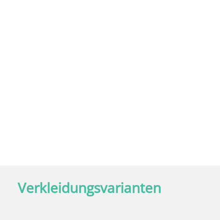
Royal 600 / Atlantis 500
Florida 300
California 300
Verkleidungsvarianten