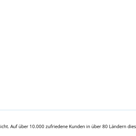
bewerb
edarf es
füllen.
cht. Auf über 10.000 zufriedene Kunden in über 80 Ländern dieser