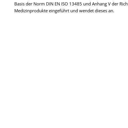
Basis der Norm DIN EN ISO 13485 und Anhang V der Rich
Medizinprodukte eingeführt und wendet dieses an.
WELLNESS
Wenn alles perfekt ist, dann nutzen Sie mit großer
Wahrscheinlichkeit Produkte von Trautwein. Der Anspruc