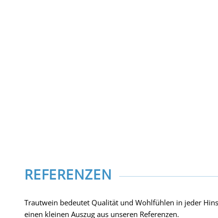
PHYSIKALISCHE THERAPIE.
Physikalische Therapie ist in der Welt der medizinischen
Behandlungen heutzutage eine feste Größe. Um im Wett
der therapeutischen Einrichtungen bestehen zu können, b
hochwertiger Anlagen, die die medizinischen Ansprüche er
REFERENZEN
Trautwein bedeutet Qualität und Wohlfühlen in jeder Hinsi
einen kleinen Auszug aus unseren Referenzen.