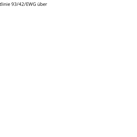
tlinie 93/42/EWG über
h an uns